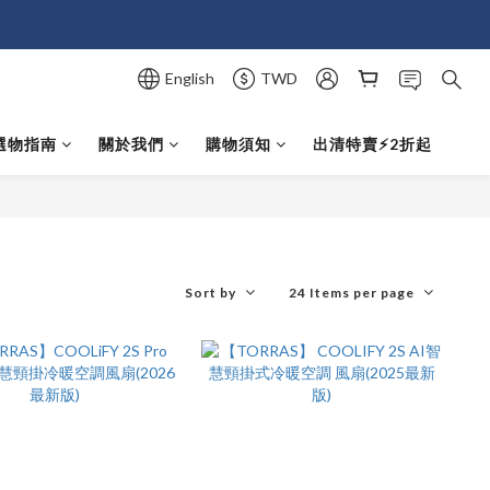
English
TWD
選物指南
關於我們
購物須知
出清特賣⚡️2折起
Sort by
24 Items per page