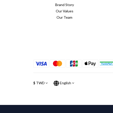
Brand Story
Our Values
Our Team
$
TWD
English