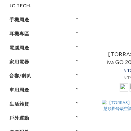
JC TECH.
手機周邊
耳機專區
電腦周邊
【TORRA
家用電器
iva GO 2026 製冷冰敷
高速
NT
音響/喇叭
NT
車用周邊
生活雜貨
戶外運動