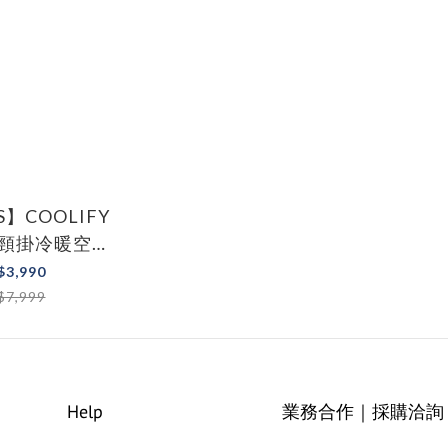
S】COOLIFY
智慧頸掛冷暖空調
025最新版)
$3,990
$7,999
Help
業務合作｜採購洽詢