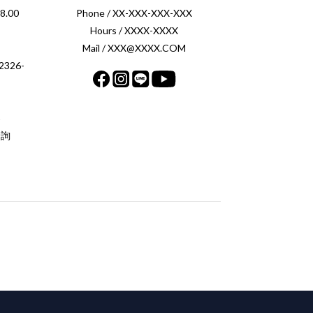
.00
Phone / XX-XXX-XXX-XXX
Hours / XXXX-XXXX
Mail / XXX@XXXX.COM
326-
案
洽詢