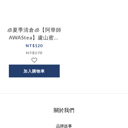
🧊夏季清倉🧊【阿華師
AWAStea】廬山蜜香
紅茶(蟲咬的紅茶)
NT$120
NT$178
加入購物車
關於我們
品牌故事