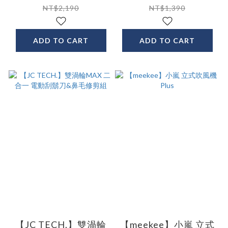
NT$2,190
NT$1,390
ADD TO CART
ADD TO CART
【JC TECH.】雙渦輪
【meekee】小嵐 立式