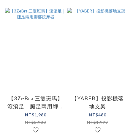
【3ZeBra 三隻斑馬】
【YABER】投影機落
滾滾足｜腿足兩用腳部
地支架
按摩器
NT$1,980
NT$480
NT$2,980
NT$1,999