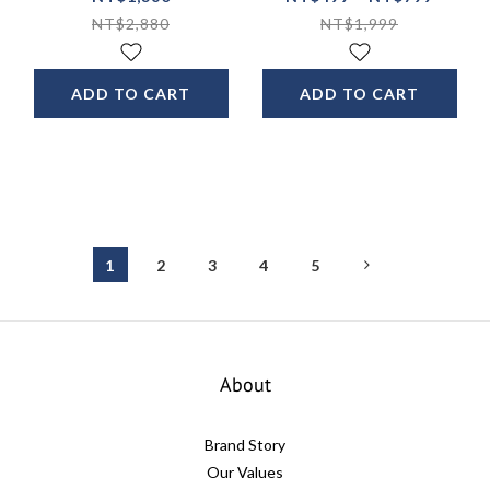
NT$2,880
NT$1,999
ADD TO CART
ADD TO CART
1
2
3
4
5
About
Brand Story
Our Values