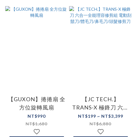
【GUXON】捲捲扇 全
【JC TECH.】
方位旋轉風扇
TRANS-X 極鋒刀 六合
一全能理容修剪組 電
NT$990
NT$199 ~ NT$3,399
動刮鬍刀/體毛刀/鼻毛
NT$1,680
NT$6,880
刀/頭髮修剪刀