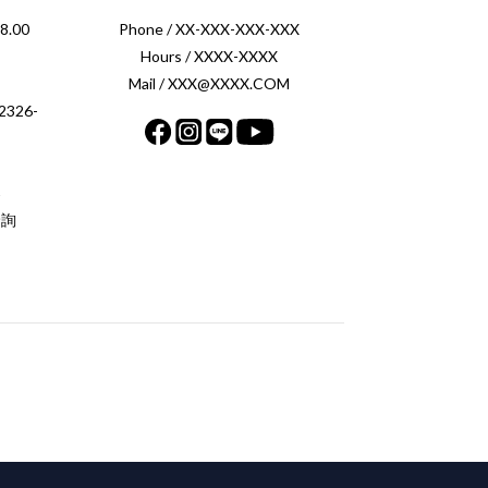
.00
Phone / XX-XXX-XXX-XXX
Hours / XXXX-XXXX
Mail / XXX@XXXX.COM
326-
案
洽詢