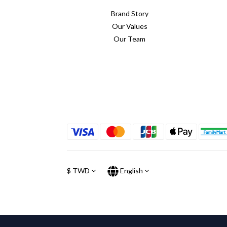
Brand Story
Our Values
Our Team
$
TWD
English