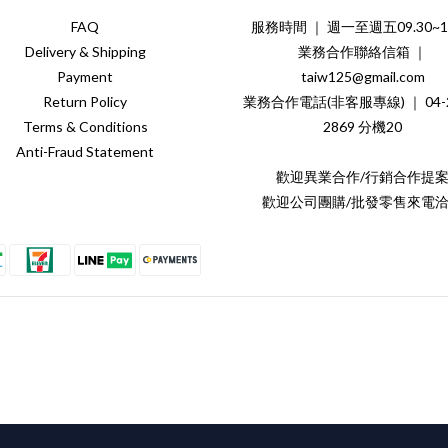
FAQ
服務時間 ｜ 週一至週五09.30~18
Delivery & Shipping
業務合作聯絡信箱 ｜
Payment
taiw125@gmail.com
Return Policy
業務合作電話(非客服專線) ｜ 04-2
Terms & Conditions
2869 分機20
Anti-Fraud Statement
歡迎異業合作/行銷合作提
歡迎公司團購/批發零售來電