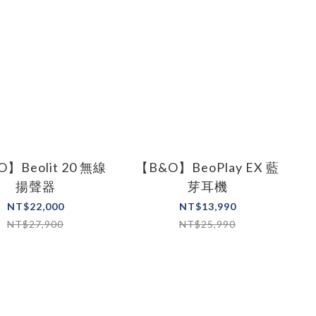
】Beolit 20 無線
【B&O】BeoPlay EX 藍
揚聲器
芽耳機
NT$22,000
NT$13,990
NT$27,900
NT$25,990