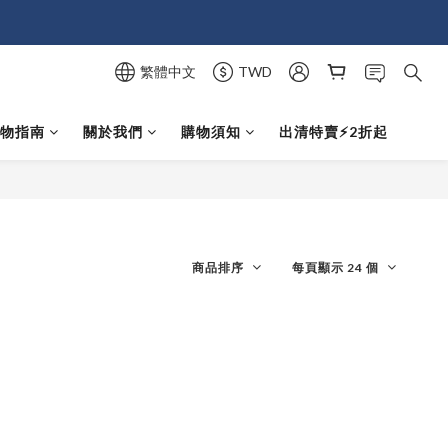
繁體中文
TWD
選物指南
關於我們
購物須知
出清特賣⚡️2折起
商品排序
每頁顯示 24 個