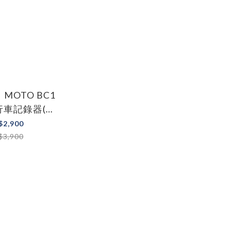
 】MOTO BC1
行車記錄器(送
卡 安全帽行車
$2,900
錄器)
$3,900