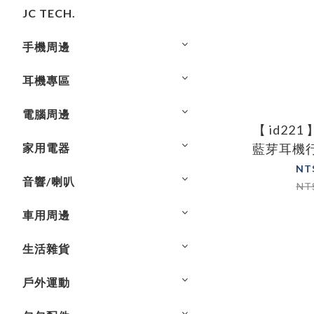
JC TECH.
手機周邊
耳機專區
電腦周邊
【 id221
家用電器
藍芽耳機
32G記憶
NT
音響/喇叭
記
NT
車用周邊
生活雜貨
戶外運動