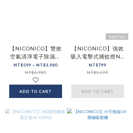
Sold Out
【NICONICO】雙效
【NICONICO】強效
空氣清淨電子除濕機
吸入電擊式捕蚊燈NI-
NI-DC1004
EML1001
NT$599 ~ NT$3,980
NT$799
NT$6,980
NT$1,590
ADD TO CART
ADD TO CART