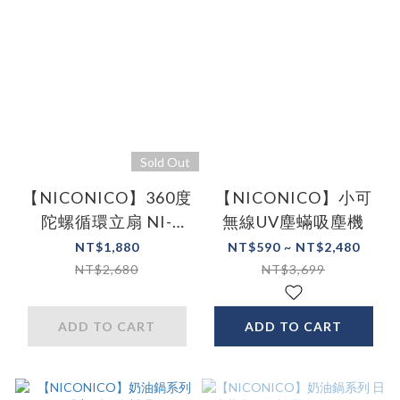
Sold Out
【NICONICO】360度
【NICONICO】小可
陀螺循環立扇 NI-
無線UV塵蟎吸塵機
GS902
NT$1,880
NT$590 ~ NT$2,480
NT$2,680
NT$3,699
ADD TO CART
ADD TO CART