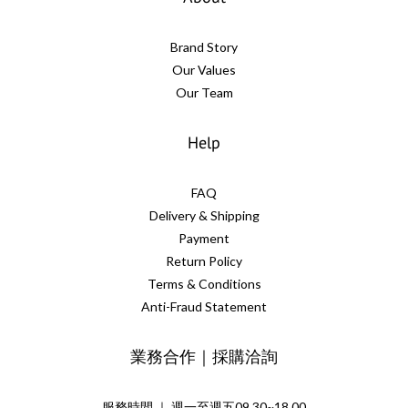
Brand Story
Our Values
Our Team
Help
FAQ
Delivery & Shipping
Payment
Return Policy
Terms & Conditions
Anti-Fraud Statement
業務合作｜採購洽詢
服務時間 ｜ 週一至週五09.30~18.00