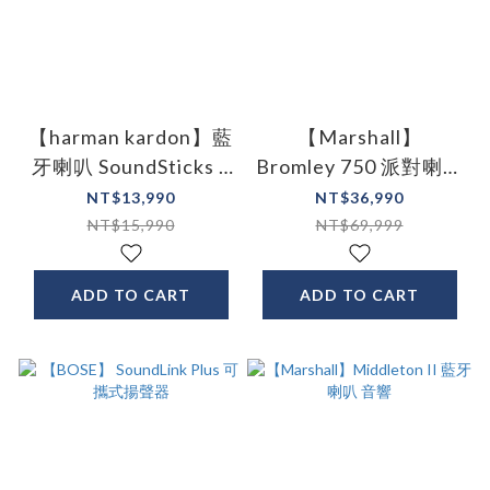
【harman kardon】藍
【Marshall】
牙喇叭 SoundSticks 5
Bromley 750 派對喇叭
水母喇叭
古銅黑
NT$13,990
NT$36,990
NT$15,990
NT$69,999
ADD TO CART
ADD TO CART