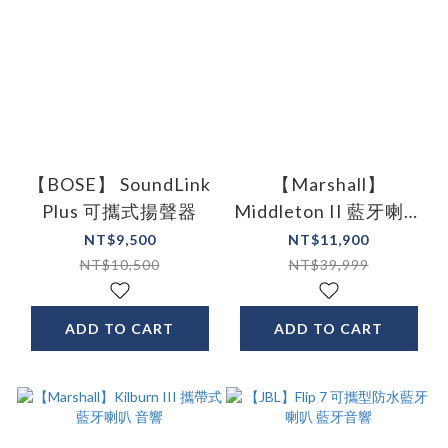
【BOSE】 SoundLink
【Marshall】
Plus 可攜式揚聲器
Middleton II 藍牙喇叭
音響
NT$9,500
NT$11,900
NT$10,500
NT$39,999
ADD TO CART
ADD TO CART