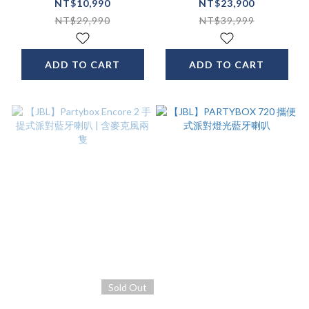
母喇叭 音響
- 古銅黑
NT$10,990
NT$23,900
NT$29,990
NT$39,999
ADD TO CART
ADD TO CART
Sold Out