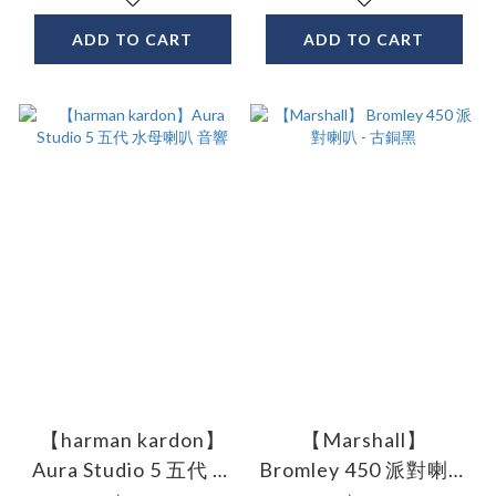
ADD TO CART
ADD TO CART
【harman kardon】
【Marshall】
Aura Studio 5 五代 水
Bromley 450 派對喇叭