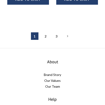
1
2
3
About
Brand Story
Our Values
Our Team
Help