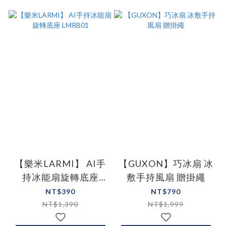
【樂米LARMI】 AI手
【GUXON】巧冰扇 冰
持冰能扇旋轉底座
敷手持風扇 贈掛繩
LMRB01
NT$390
NT$790
NT$1,390
NT$1,999