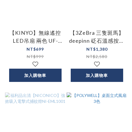
【KINYO】無線遙控
【3ZeBra 三隻斑馬】
LED吊扇 兩色 UF-
deepinn 砭石溫感按摩
7065
儀
NT$699
NT$1,380
NT$999
NT$2,580
加入購物車
加入購物車