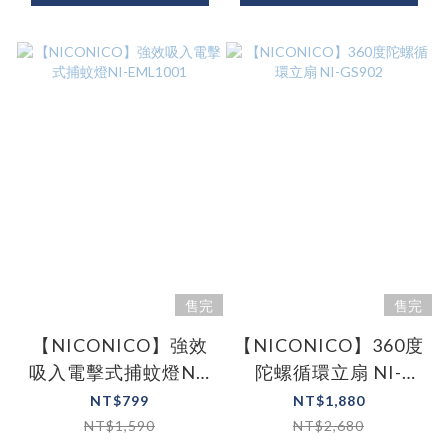
售完
售完
【NICONICO】強效
【NICONICO】360度
吸入電擊式捕蚊燈NI-
陀螺循環立扇 NI-
EML1001
GS902
NT$799
NT$1,880
NT$1,590
NT$2,680