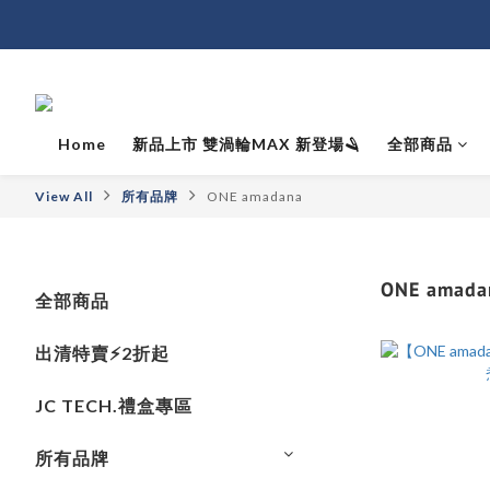
Home
新品上市 雙渦輪MAX 新登場🪒
全部商品
View All
所有品牌
ONE amadana
ONE amada
全部商品
出清特賣⚡️2折起
JC TECH.禮盒專區
所有品牌