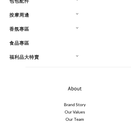
包包配件
按摩周邊
香氛專區
食品專區
福利品大特賣
About
Brand Story
Our Values
Our Team