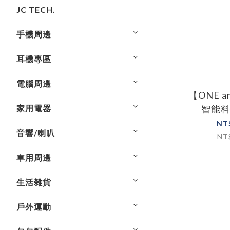
JC TECH.
手機周邊
耳機專區
電腦周邊
【ONE a
家用電器
智能
NT
音響/喇叭
NT
車用周邊
生活雜貨
戶外運動