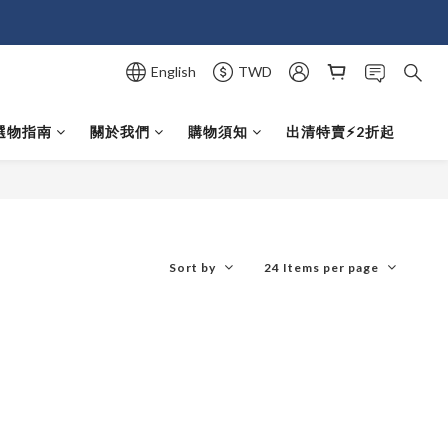
English
TWD
選物指南
關於我們
購物須知
出清特賣⚡️2折起
Sort by
24 Items per page