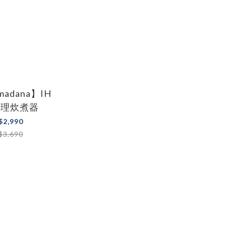
madana】IH
料理炊煮器
$2,990
$3,690