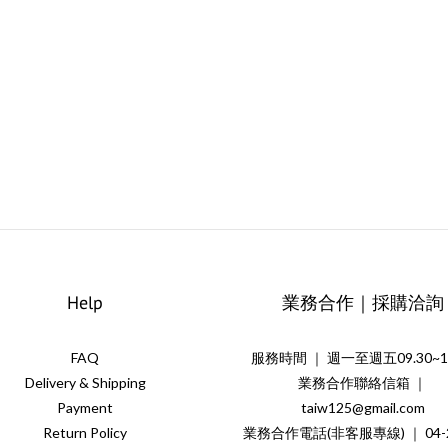
Help
業務合作｜採購洽詢
FAQ
服務時間 ｜ 週一至週五09.30~18
Delivery & Shipping
業務合作聯絡信箱 ｜
Payment
taiw125@gmail.com
Return Policy
業務合作電話(非客服專線) ｜ 04-2