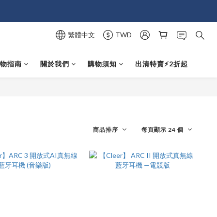
繁體中文
TWD
選物指南
關於我們
購物須知
出清特賣⚡️2折起
商品排序
每頁顯示 24 個