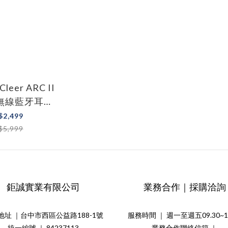
leer ARC II
無線藍牙耳機
 音樂版
$2,499
$5,999
鉅誠實業有限公司
業務合作｜採購洽詢
地址 ｜台中市西區公益路188-1號
服務時間 ｜ 週一至週五09.30~18
統一編號 ｜ 84237113
業務合作聯絡信箱 ｜