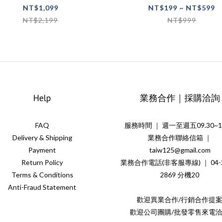
牙機 洗牙機
NT$1,099
NT$199 ~ NT$599
NT$2,199
NT$999
Help
業務合作｜採購洽詢
FAQ
服務時間 ｜ 週一至週五09.30~18
Delivery & Shipping
業務合作聯絡信箱 ｜
Payment
taiw125@gmail.com
Return Policy
業務合作電話(非客服專線) ｜ 04-2
Terms & Conditions
2869 分機20
Anti-Fraud Statement
歡迎異業合作/行銷合作提
歡迎公司團購/批發零售來電