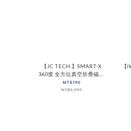
【JC TECH.】SMART-X
【i
360度 全方位真空折疊磁吸
支架 手機支架 真空支架
NT$790
NT$1,999