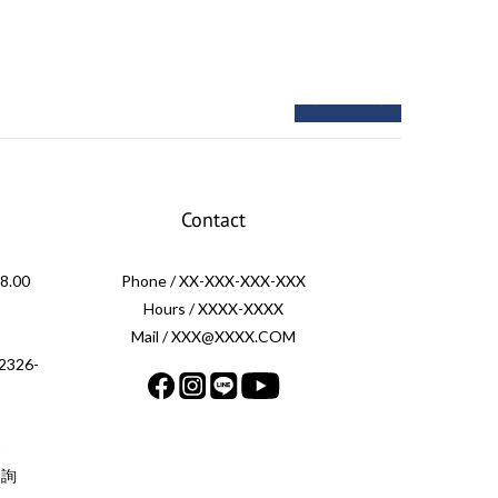
next
prev
Contact
.00
Phone / XX-XXX-XXX-XXX
Hours / XXXX-XXXX
Mail / XXX@XXXX.COM
326-
案
洽詢