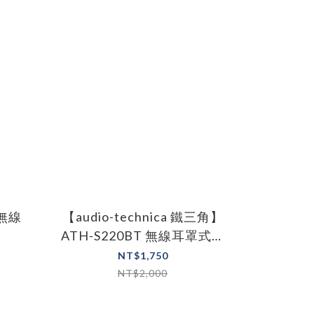
真無線
【audio-technica 鐵三角】
ATH-S220BT 無線耳罩式耳
機 四色
NT$1,750
NT$2,000