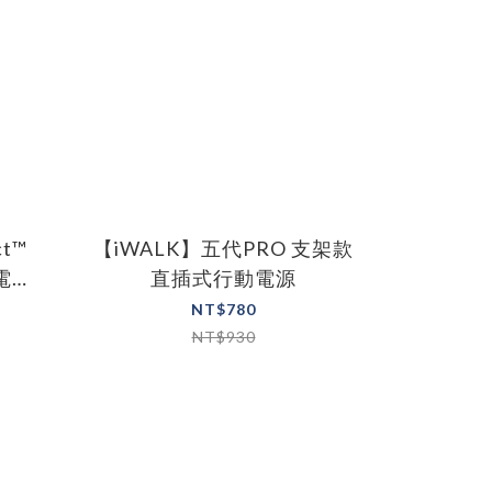
t™
【iWALK】五代PRO 支架款
電源
直插式行動電源
NT$780
NT$930