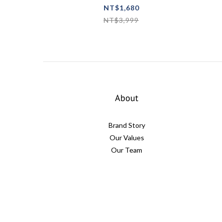
重機
NT$1,680
NT$3,999
About
Brand Story
Our Values
Our Team