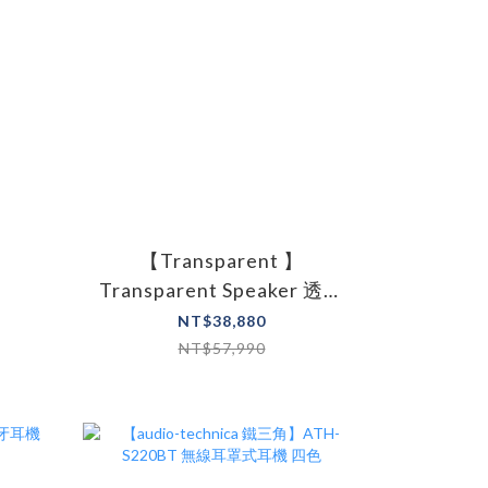
【Transparent 】
Transparent Speaker 透明
音響
NT$38,880
NT$57,990