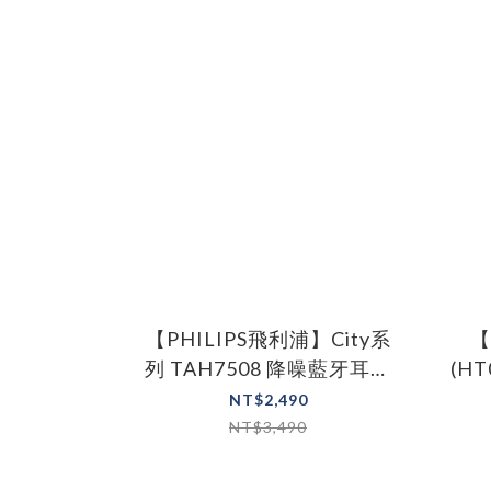
【PHILIPS飛利浦】City系
【
列 TAH7508 降噪藍牙耳罩
(H
式耳機
NT$2,490
NT$3,490