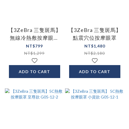
【3ZeBra 三隻斑馬】
【3ZeBra 三隻斑馬】
無線冷熱敷按摩眼罩
點震穴位按摩眼罩
兩色
NT$799
NT$1,480
NT$1,299
NT$2,180
ADD TO CART
ADD TO CART