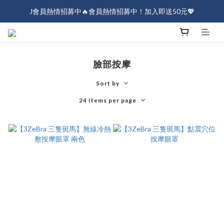
J會員熱情招募中🔥會員熱情招募中！加入即送50元💖
J會員熱情招募中🔥會員熱情招募中！加入即送50元💖
全店消費滿$1000免運！
J會員熱情招募中🔥會員熱情招募中！加入即送50元💖
臉部按摩
Sort by
24 Items per page