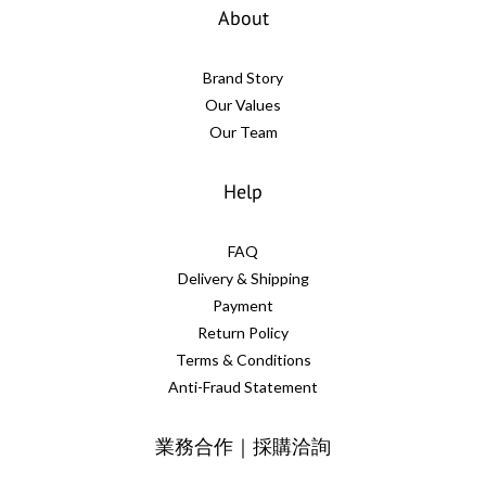
About
Brand Story
Our Values
Our Team
Help
FAQ
Delivery & Shipping
Payment
Return Policy
Terms & Conditions
Anti-Fraud Statement
業務合作｜採購洽詢