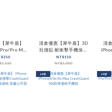
惠【犀牛盾】
清倉優惠【犀牛盾】3D
清
 Pro/Pro Max
壯撞貼 耐衝擊手機保護
iPho
X防摔背蓋手機
貼 適用7/8/7+/8+/SE2
Plus 
T$250
NT$150
 含背蓋
系列
$1,100
NT$1,000
68折
68折