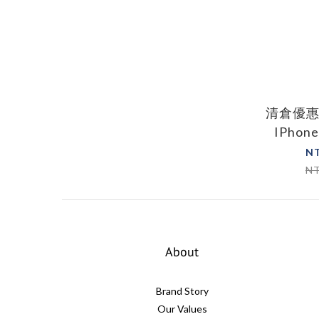
清倉優
IPhone
7/8+耐撞擊
N
NX 邊框
N
廠
About
Brand Story
Our Values