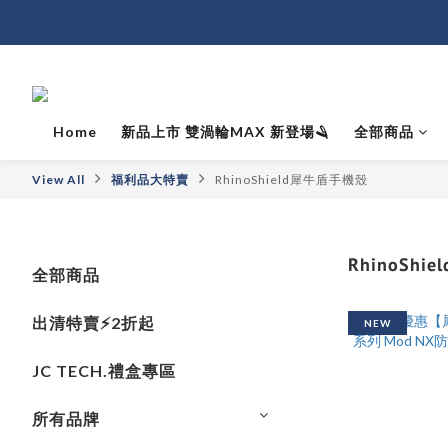
Home
新品上市 雙渦輪MAX 新登場🪒
全部商品
View All
福利品大特賣
RhinoShield犀牛盾手機殼
RhinoSh
全部商品
出清特賣⚡️2折起
NEW
JC TECH.禮盒專區
所有品牌