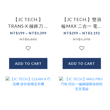
【JC TECH.】
【JC TECH.】雙渦
TRANS-X 極鋒刀 六
輪MAX 二合一 電動
合一全能理容修剪
刮鬍刀&鼻毛修剪組
NT$199 ~ NT$3,399
NT$299 ~ NT$3,192
組 電動刮鬍刀/體毛
NT$6,880
NT$5,398
刀/鼻毛刀/頭髮修剪
刀
ADD TO CART
ADD TO CART