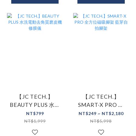
【JC TECH.】
【JC TECH.】
BEAUTY PLUS 水洗
SMART-X PRO 全
電動去角質磨皮機
方位磁吸腳架 藍芽
NT$799
NT$249 ~ NT$2,180
修膜儀
自拍腳架
NT$1,999
NT$5,998