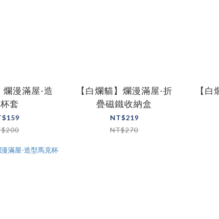
】爛漫滿屋-造
【白爛貓】爛漫滿屋-折
【白
型杯套
疊磁鐵收納盒
T$159
NT$219
T$200
NT$270