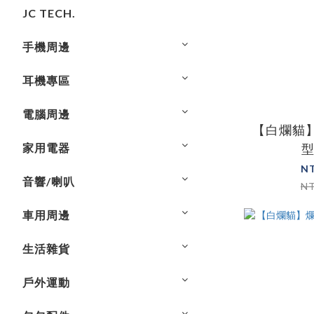
JC TECH.
手機周邊
耳機專區
電腦周邊
【白爛貓
家用電器
N
音響/喇叭
N
車用周邊
生活雜貨
戶外運動