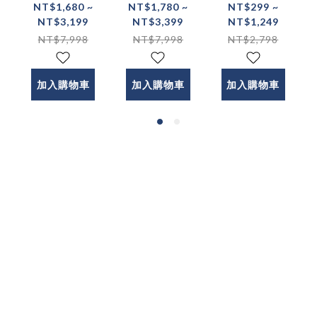
FREEZE-X
CLEAN-X
GT-1雙渦輪
NT$1,680 ~
NT$1,780 ~
NT$299 ~
NT$3,199
NT$3,399
NT$1,249
智冷充
巧洗機 迷你
PRO 電動刮
NT$7,998
NT$7,998
NT$2,798
Qi2.2 25w
便攜洗衣機
鬍刀禮盒
磁吸無線充
電器 製冷無
加入購物車
加入購物車
加入購物車
線充電器