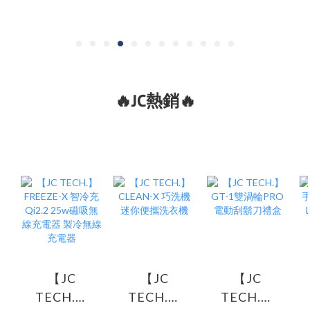
🔥JC熱銷🔥
【JC
【JC
【JC
TECH.】
TECH.】
TECH.】