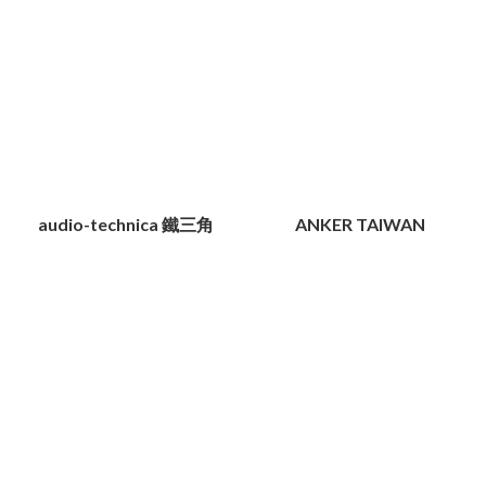
audio-technica 鐵三角
ANKER TAIWAN