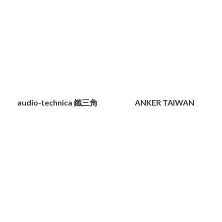
audio-technica 鐵三角
ANKER TAIWAN