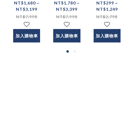
FREEZE-X
CLEAN-X
GT-1雙渦輪
NT$1,680 ~
NT$1,780 ~
NT$299 ~
NT$3,199
NT$3,399
NT$1,249
智冷充
巧洗機 迷你
PRO 電動刮
NT$7,998
NT$7,998
NT$2,798
Qi2.2 25w
便攜洗衣機
鬍刀禮盒
磁吸無線充
電器 製冷無
加入購物車
加入購物車
加入購物車
線充電器