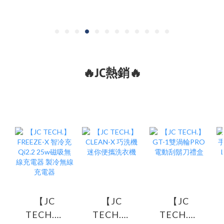
🔥JC熱銷🔥
【JC
【JC
【JC
TECH.】
TECH.】
TECH.】