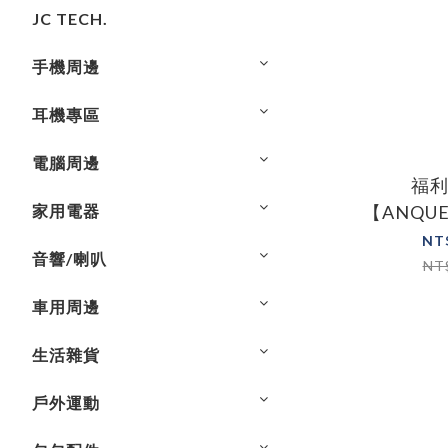
JC TECH.
手機周邊
耳機專區
電腦周邊
福
家用電器
【ANQU
濕護髮電捲
NT
音響/喇叭
NT
車用周邊
生活雜貨
戶外運動