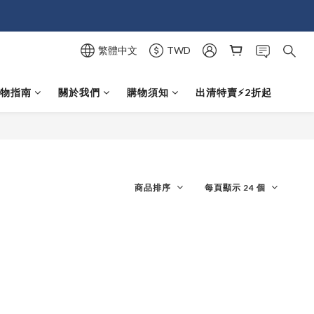
繁體中文
TWD
選物指南
關於我們
購物須知
出清特賣⚡️2折起
商品排序
每頁顯示 24 個