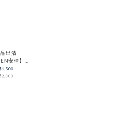
利品出清
EEN安晴】保
棒QA-M18
$1,500
$2,800