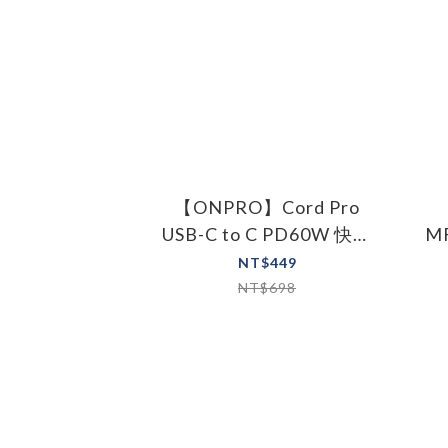
【ONPRO】Cord Pro
USB-C to C PD60W 快充
MF
傳輸線 120cm
NT$449
NT$698