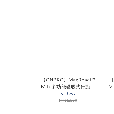
【ONPRO】MagReact™
【
M1s 多功能磁吸式行動電
M
源
NT$999
NT$1,580