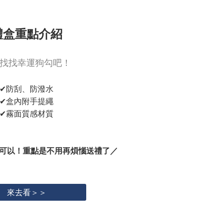
禮盒重點介紹
來找找幸運狗勾吧！
✔防刮、防潑水
✔盒內附手提繩
✔霧面質感材質
可以！重點是不用再煩惱送禮了／
來去看＞＞