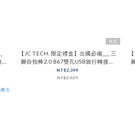
售完
_
【JC TECH. 限定禮盒】出國必備___ 三
【
無線
腳自拍棒2.0 B67雙孔USB旅行轉接頭
JC狗勾滑鼠墊
NT$2,399
NT$2,629