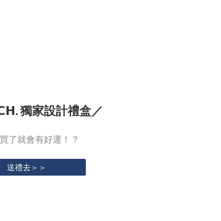
𝗧𝗘𝗖𝗛. 獨家設計禮盒／
說買了就會有好運！？
送禮去＞＞