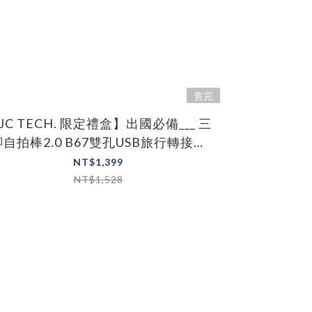
售完
JC TECH. 限定禮盒】出國必備___ 三
腳自拍棒2.0 B67雙孔USB旅行轉接頭
JC狗勾滑鼠墊
NT$1,399
NT$1,528