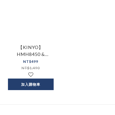
【KINYO】
HMH8450 &
HMH8460 手持小巧
NT$499
蒸氣掛燙機
NT$1,490
加入購物車