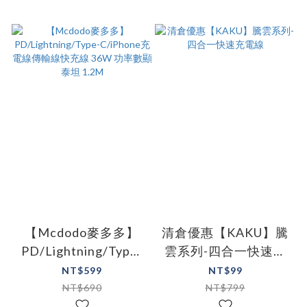
【Mcdodo麥多多】
清倉優惠【KAKU】騰
PD/Lightning/Type-
雲系列-四合一快速充
C/iPhone充電線傳輸
電線
NT$599
NT$99
線快充線 36W 功率數
NT$690
NT$799
顯 泰坦 1.2M