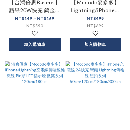
【台灣倍思Baseus】
【Mcdodo麥多多】
蘋果20W快充 鎢金系
Lightning/iPhone充
列Type-C to
電線傳輸線快充線編織
NT$149 ~ NT$169
NT$499
Lightning PD充電線
功率數顯 宙斯系列
NT$590
NT$699
1.2M
加入購物車
加入購物車