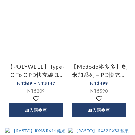
【POLYWELL】Type-
【Mcdodo麥多多】奧
C To C PD快充線 3A
米加系列－PD快充彈
45W 20公分~2米 適用
簧捲線 1.8M Type-C
NT$69 ~ NT$147
NT$499
iPad 安卓
to Lightning
NT$209
NT$590
加入購物車
加入購物車