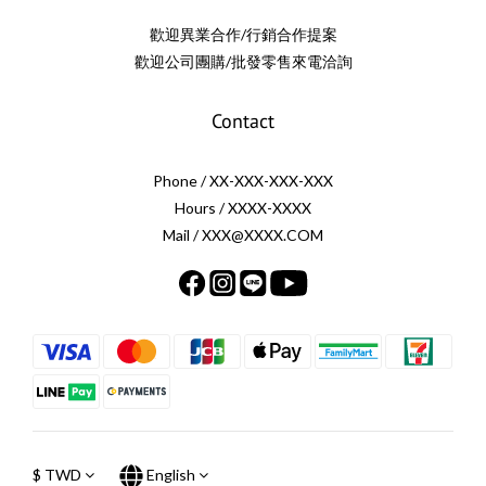
歡迎異業合作/行銷合作提案
歡迎公司團購/批發零售來電洽詢
Contact
Phone / XX-XXX-XXX-XXX
Hours / XXXX-XXXX
Mail / XXX@XXXX.COM
$
TWD
English