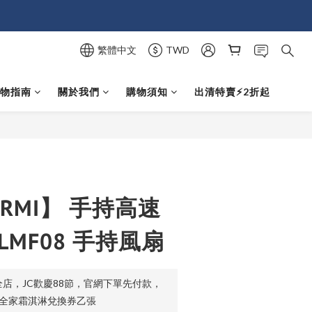
繁體中文
TWD
選物指南
關於我們
購物須知
出清特賣⚡️2折起
立即購買
ARMI】 手持高速
LMF08 手持風扇
店，JC歡慶88節，官網下單先付款，
贈全家霜淇淋兌換券乙張