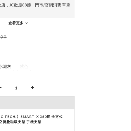
店，JC歡慶88節，門市/官網消費 單筆
查看更多
999
水泥灰
紫色
JC TECH.】SMART-X 360度 全方位
空折疊磁吸支架 手機支架