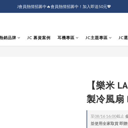
J會員熱情招募中🔥會員熱情招募中！加入即送50元💖
J會員熱情招募中🔥會員熱情招募中！加入即送50元💖
全店消費滿$1000免運！
J會員熱情招募中🔥會員熱情招募中！加入即送50元💖
熱銷品牌
JC 募資案例
耳機專區
JC主題專區
JC
【樂米 L
製冷風扇 
至
08/16 16:00
截止
全
並使用全家取貨 即