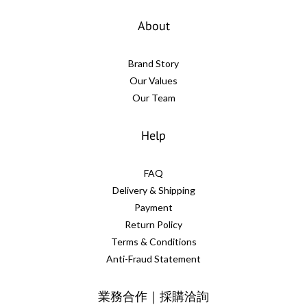
About
Brand Story
Our Values
Our Team
Help
FAQ
Delivery & Shipping
Payment
Return Policy
Terms & Conditions
Anti-Fraud Statement
業務合作｜採購洽詢