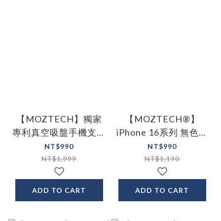
【MOZTECH】獨家
【MOZTECH®】
專利真空吸盤手機支架
iPhone 16系列 無色抗
真空支架
藍光晶霧貼 全球首創
NT$990
NT$990
全透明抗藍光
NT$1,999
NT$1,190
ADD TO CART
ADD TO CART