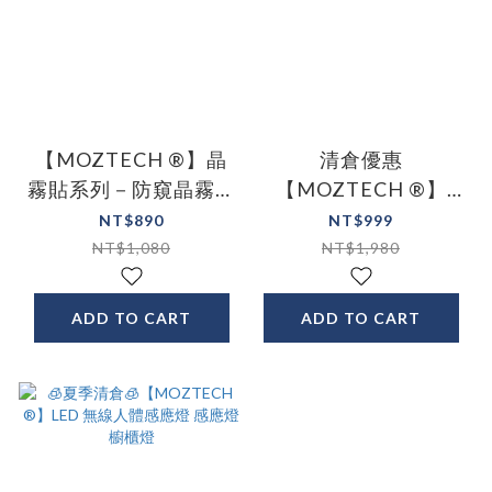
【MOZTECH ®】晶
清倉優惠
霧貼系列－防窺晶霧貼
【MOZTECH ®】
iPhone
BANG!燈 變變燈 多功
NT$890
NT$999
15/14/13/12/11/XR
能支架LED無線感應燈
NT$1,080
NT$1,980
全系列
ADD TO CART
ADD TO CART