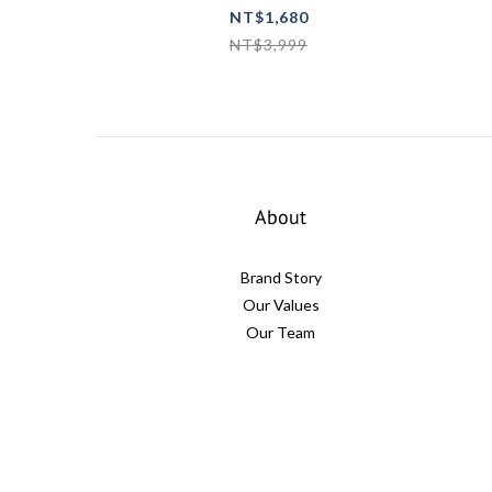
重機
NT$1,680
NT$3,999
About
Brand Story
Our Values
Our Team