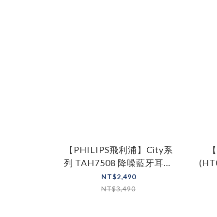
【PHILIPS飛利浦】City系
【
列 TAH7508 降噪藍牙耳罩
(H
式耳機
NT$2,490
NT$3,490