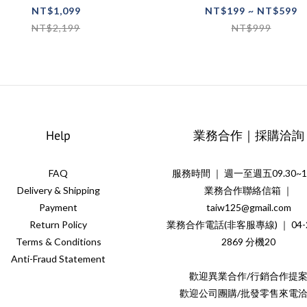
牙機 洗牙機
NT$1,099
NT$199 ~ NT$599
NT$2,199
NT$999
Help
業務合作｜採購洽詢
FAQ
服務時間 ｜ 週一至週五09.30~18
Delivery & Shipping
業務合作聯絡信箱 ｜
Payment
taiw125@gmail.com
Return Policy
業務合作電話(非客服專線) ｜ 04-2
Terms & Conditions
2869 分機20
Anti-Fraud Statement
歡迎異業合作/行銷合作提
歡迎公司團購/批發零售來電