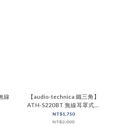
真無線
【audio-technica 鐵三角】
ATH-S220BT 無線耳罩式耳
機 四色
NT$1,750
NT$2,000