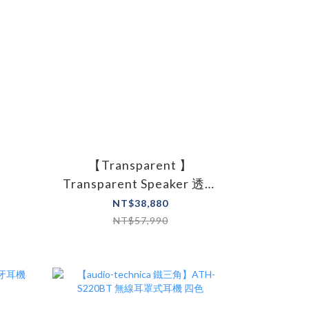
【Transparent 】
Transparent Speaker 透明
音響
NT$38,880
NT$57,990