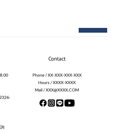
next
prev
Contact
.00
Phone / XX-XXX-XXX-XXX
Hours / XXXX-XXXX
Mail / XXX@XXXX.COM
326-
案
洽詢