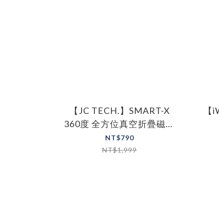
【JC TECH.】SMART-X
【i
360度 全方位真空折疊磁吸
支架 手機支架 真空支架
NT$790
NT$1,999