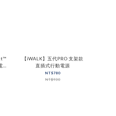
t™
【iWALK】五代PRO 支架款
電源
直插式行動電源
NT$780
NT$930