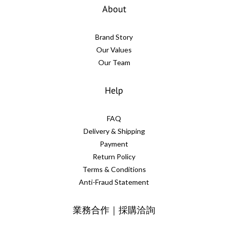
About
Brand Story
Our Values
Our Team
Help
FAQ
Delivery & Shipping
Payment
Return Policy
Terms & Conditions
Anti-Fraud Statement
業務合作｜採購洽詢