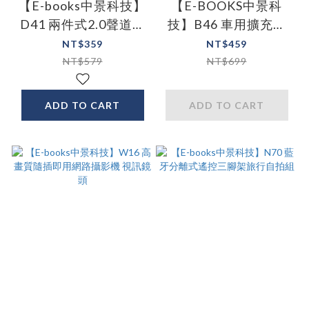
【E-books中景科技】
【E-BOOKS中景科
D41 兩件式2.0聲道多
技】B46 車用擴充雙
媒體喇叭
USB QC3.0+2.1A充電
NT$359
NT$459
器
NT$579
NT$699
ADD TO CART
ADD TO CART