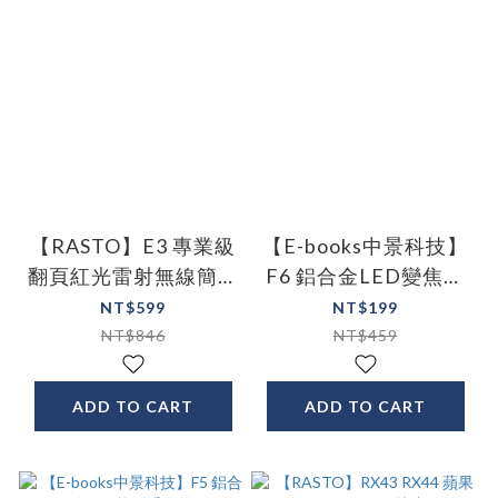
【RASTO】E3 專業級
【E-books中景科技】
翻頁紅光雷射無線簡報
F6 鋁合金LED變焦手
筆
電筒
NT$599
NT$199
NT$846
NT$459
ADD TO CART
ADD TO CART