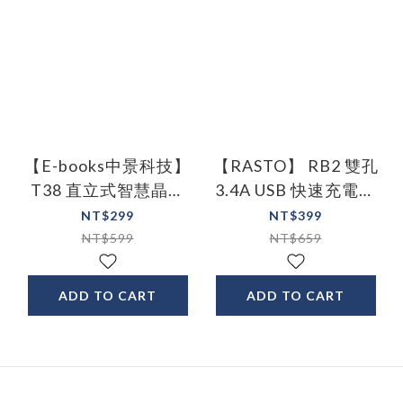
【E-books中景科技】
【RASTO】 RB2 雙孔
T38 直立式智慧晶片
3.4A USB 快速充電器
讀卡機 台灣BSMI合格
摺疊旅充頭 雙孔充電
NT$299
NT$399
認證
器
NT$599
NT$659
ADD TO CART
ADD TO CART