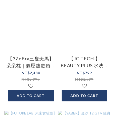
【3ZeBra三隻斑馬】
【JC TECH.】
朵朵枕｜氣壓熱敷頸部
BEAUTY PLUS 水洗電
按摩器
動去角質磨皮機 修膜
NT$2,480
NT$799
儀
NT$3,999
NT$1,999
ADD TO CART
ADD TO CART