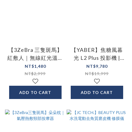
【3ZeBra 三隻斑馬】
【YABER】焦糖風暮
紅敷人｜無線紅光溫敷
光 L2 Plus 投影機 |
圍巾｜肩頸熱敷 熱敷
JBL喇叭
NT$1,480
NT$9,780
肩膀 敷肩頸 肩頸痠痛
NT$2,999
NT$19,999
ADD TO CART
ADD TO CART