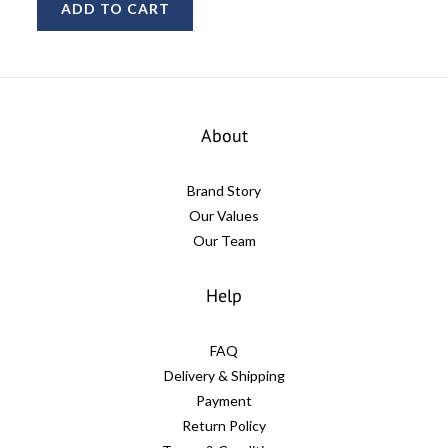
ADD TO CART
About
Brand Story
Our Values
Our Team
Help
FAQ
Delivery & Shipping
Payment
Return Policy