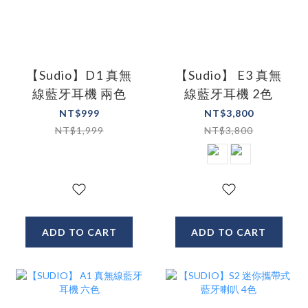
【Sudio】D1 真無
【Sudio】 E3 真無
線藍牙耳機 兩色
線藍牙耳機 2色
NT$999
NT$3,800
NT$1,999
NT$3,800
ADD TO CART
ADD TO CART