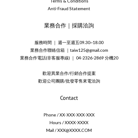
Terms & Conditions
Anti-Fraud Statement
業務合作｜採購洽詢
服務時間 ｜ 週一至週五09.30~18.00
業務合作聯絡信箱 ｜taiw125@gmail.com
業務合作電話(非客服專線) ｜ 04-2326-2869 分機20
歡迎異業合作/行銷合作提案
歡迎公司團購/批發零售來電洽詢
Contact
Phone / XX-XXX-XXX-XXX
Hours / XXXX-XXXX
Mail / XXX@XXXX.COM