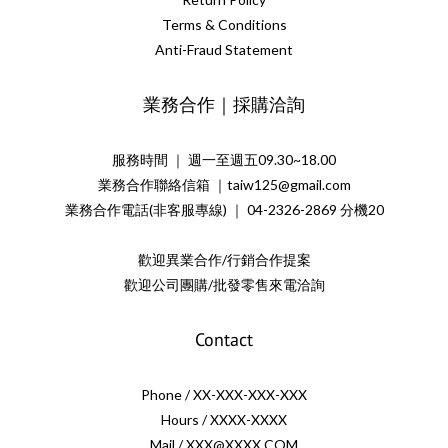
Terms & Conditions
Anti-Fraud Statement
業務合作｜採購洽詢
服務時間 ｜ 週一至週五09.30~18.00
業務合作聯絡信箱 ｜taiw125@gmail.com
業務合作電話(非客服專線) ｜ 04-2326-2869 分機20
歡迎異業合作/行銷合作提案
歡迎公司團購/批發零售來電洽詢
Contact
Phone / XX-XXX-XXX-XXX
Hours / XXXX-XXXX
Mail / XXX@XXXX.COM