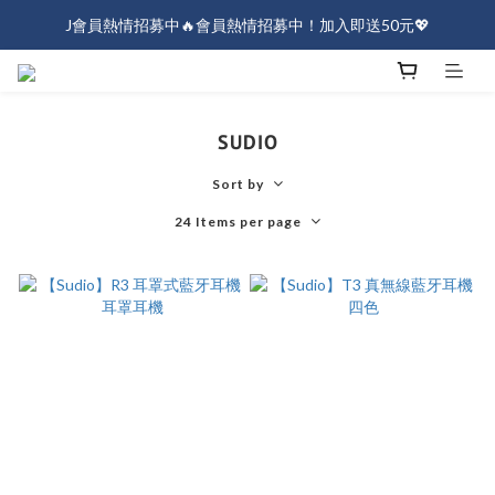
J會員熱情招募中🔥會員熱情招募中！加入即送50元💖
J會員熱情招募中🔥會員熱情招募中！加入即送50元💖
全店消費滿$1000免運！
J會員熱情招募中🔥會員熱情招募中！加入即送50元💖
SUDIO
Sort by
24 Items per page