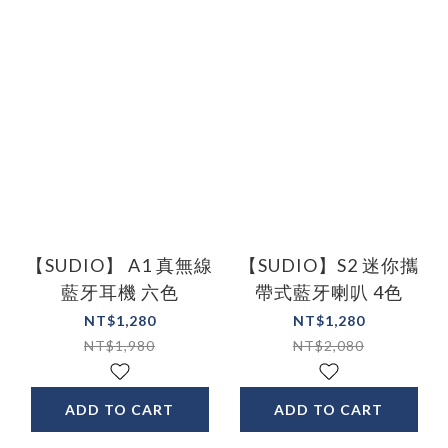
【SUDIO】 A1 真無線
【SUDIO】S2 迷你攜
藍牙耳機 六色
帶式藍牙喇叭 4色
NT$1,280
NT$1,280
NT$1,980
NT$2,080
ADD TO CART
ADD TO CART