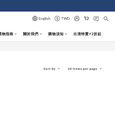
English
TWD
選物指南
關於我們
購物須知
出清特賣⚡️2折起
Sort by
24 Items per page