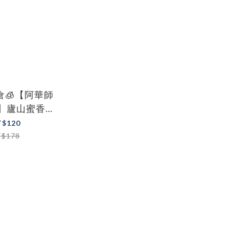
倉🧊【阿華師
ea】廬山蜜香紅
咬的紅茶)
T$120
T$178