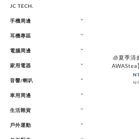
JC TECH.
手機周邊
耳機專區
電腦周邊
🧊夏季清
家用電器
AWASt
茶(蟲
N
音響/喇叭
N
車用周邊
生活雜貨
戶外運動