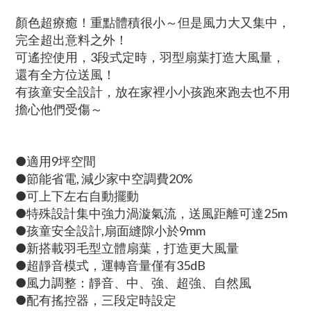
顏色超療癒！重點體積很小～但是風力大又集中，
完全超出意料之外！
可遙控使用，3段式定時，羽型扇葉打造大風量，
還有全方位送風！
有孩童安全設計，放在家裡小小孩跑來跑去也不用
擔心他們受傷～
●適用9坪空間
●節能省電, 減少家中空調費20%
●可上下左右自動擺動
●特殊設計集中強力渦漩氣流，送風距離可達25m
●孩童安全設計,扇面縫隙小於9mm
●新搭載羽毛型立體扇葉，打造更大風量
●超靜音模式，運轉音量僅有35dB
●風力調整：靜音、中、強、超強、自然風
●配有搖控器，三段定時設定