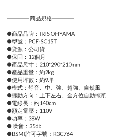
━━━━ 商品規格━━━━
●商品品牌：IRIS OHYAMA
●型號：PCF-SC15T
●貨源：公司貨
●保固：12個月
●產品尺寸：210*290*210mm
●產品重量：約2kg
●使用坪數：約9坪
●模式：靜音、中、強、超強、自然風
●擺動方向：上下左右、全方位自動擺頭
●電線長：約140cm
●額定電壓：110V
●功率：38W
● 噪音：35db
●BSMI許可字號：R3C764