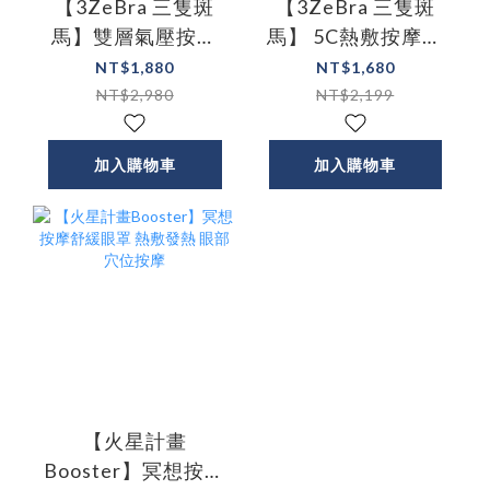
【3ZeBra 三隻斑
【3ZeBra 三隻斑
馬】雙層氣壓按摩
馬】 5C熱敷按摩眼
眼罩
罩 藍芽音樂款 G05-
NT$1,880
NT$1,680
29-1
NT$2,980
NT$2,199
加入購物車
加入購物車
【火星計畫
Booster】冥想按摩