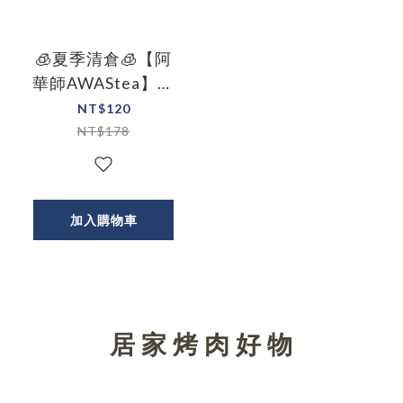
🧊夏季清倉🧊【阿
華師AWAStea】廬
山蜜香紅茶(蟲咬的
NT$120
紅茶)
NT$178
加入購物車
居 家 烤 肉 好 物