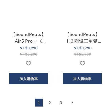
【SoundPeats】
【SoundPeats】
Air5 Pro + 《
H3 圈鐵三單體
xMEMS + 動圈 》雙
-55dB 降噪｜旗艦
NT$3,990
NT$3,790
單體｜-55dB AI 自
高保真無線耳機
NT$5,290
NT$5,999
適應降噪 Hi-Fi 旗艦
耳機
加入購物車
加入購物車
1
2
3