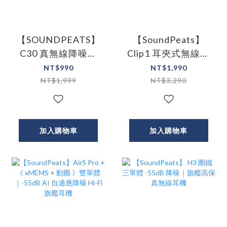
【SOUNDPEATS】
【SoundPeats】
C30 真無線降噪入
Clip1 耳夾式無線藍
耳式 藍牙耳機
牙耳機
NT$990
NT$1,990
-52dB AI 自適應降
NT$1,999
NT$3,290
噪｜52H 強勁續航
加入購物車
加入購物車