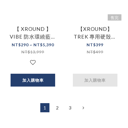
售完
【 XROUND 】
【XROUND】
VIBE 防水環繞藍牙
TREK 專用硬殼收
音響｜戶外潮玩／
納包
NT$290 ~ NT$5,390
NT$399
房間享樂｜移動式
NT$13,999
NT$499
藍牙劇院
加入購物車
加入購物車
1
2
3