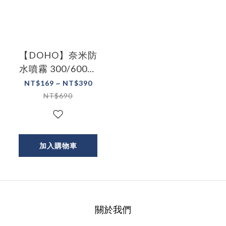
【DOHO】奈米防
水噴霧 300/600ml
日本原料 台灣製 鞋
NT$169 ~ NT$390
子噴霧 防雨噴霧 防
NT$690
潑水
加入購物車
關於我們