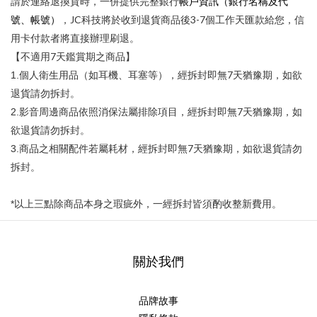
帳戶資訊（銀行名稱及代
請於連絡退換貨時，一併提供完整銀行
號、帳號）
JC
3-7
，
科技將於收到退貨商品後
個工作天匯款給您，信
用卡付款者將直接辦理刷退。
7
【不適用
天鑑賞期之商品】
7
1.
個人衛生用品（如耳機、耳塞等），經拆封即無
天猶豫期，如欲
退貨請勿拆封。
7
2.
影音周邊商品依照消保法屬排除項目，經拆封即無
天猶豫期，如
欲退貨請勿拆封。
7
3.
商品之相關配件若屬耗材，經拆封即無
天猶豫期，如欲退貨請勿
拆封。
*
以上三點除商品本身之瑕疵外，一經拆封皆須酌收整新費用。
關於我們
品牌故事