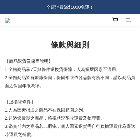
J會員熱情招募中🔥會員熱情招募中！加入即送50元💖
全店消費滿$1000免運！
J會員熱情招募中🔥會員熱情招募中！加入即送50元💖
條款與細則
【商品退貨及保固說明】
7
1.
全館商品享
天無條件退換貨保障，人為損壞因素不適用。
2.
全館商品皆有原廠保固，保固年限依各品牌有所不同，請以商品頁
面之保固年限為準。
【退換貨條件】
1.
人為因素損壞之商品不在保固範圍之列。
2.
超過鑑賞期之商品，將視狀況酌收運費及整理費。
3.
鑑賞期內之商品若非瑕疵，個人因素退貨需自行負擔運費作為寄送
時運費之補償。