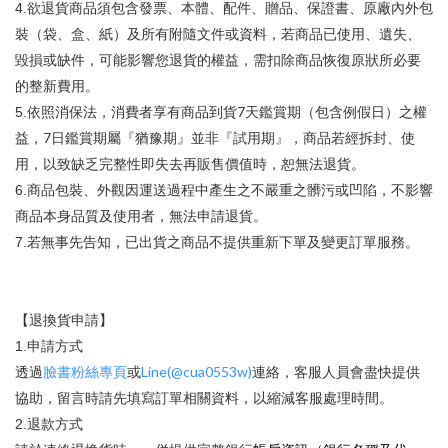
4.
欲退貨商品須包含發票、本體、配件、贈品、保證書、原廠內外包
裝（袋、盒、紙）及所有附隨文件或資料，若商品已使用、遺失、
毀損或缺件，可能影響您退貨的權益，需扣除商品恢復原狀所必要
的整新費用。
7
5.
依照消保法，消費者享有商品到貨
天鑑賞期（包含例假日）之權
7
益，
日鑑賞期屬『猶豫期』並非『試用期』，商品若經拆封、使
用，以致缺乏完整性即失去再販售價值時，恕無法退貨。
6.
商品包裝、外觀因運送過程中產生之不嚴重之髒污或凹陷，不影響
商品本身品質及使用者，無法申請退貨。
7.
若無事先告知，已出貨之商品不提供重新下單及變更訂單服務。
【退換貨申請】
1.
申請方式
Line(@cua0553w)
透過
臉書粉絲專頁
或
連絡，客服人員會盡快提供
協助，留言時請先填寫訂單相關資料，以縮減客服處理時間。
2.
退款方式