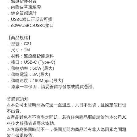
．醫療矽膠材質
．內附皮革束線帶
．鍍金質感設計
USBC
．
端口正反皆可插
60W/USBC-USBC
．
接口
【商品規格】
．型號：
C21
．尺寸：
1M
．材料：醫療級矽膠原料
．接口：
USB-C (Type-C)
．傳輸功率：
60W (
最大
)
．傳輸電流：
3A (
最大
)
．傳輸速度：
480Mbps (
最大
)
．原廠一年保固，請妥善留存發票或購買憑證。
:
📦
購買須知
⚠
本公司出貨時間為每週一至週五，六日不出貨，且國定假日也
不出貨。
JC
⚠
產品難免有不良率之問題，若有任何商品瑕疵請洽詢本公司
科技之服務管道尋求協助。
⚠
各廠商保固時間不一，保固期間內商品若有非人為因素之問題
皆可做退換貨。