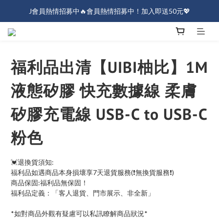
J會員熱情招募中🔥會員熱情招募中！加入即送50元💖
J會員熱情招募中🔥會員熱情招募中！加入即送50元💖
全店消費滿$1000免運！
J會員熱情招募中🔥會員熱情招募中！加入即送50元💖
福利品出清【UIBI柚比】1M
液態矽膠 快充數據線 柔膚
矽膠充電線 USB-C to USB-C
粉色
💓退換貨須知:
福利品如遇商品本身損壞享7天退貨服務(❗無換貨服務❗)
商品保固:福利品無保固！
福利品定義：「客人退貨、門市展示、非全新」
*如對商品外觀有疑慮可以私訊瞭解商品狀況*