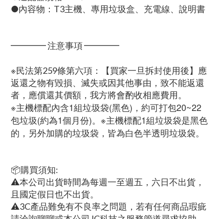
●內容物：T3主機、專用垃圾盒、充電線、說明書
━━━━ 注意事項 ━━━━
※
民法第259條第六項：【買家一旦拆封使用後】應
返還之物有毀損、滅失或因其他事由，致不能返還
者，應償還其價額，我方將會酌收相應費用。
※主機標配內含1組垃圾袋(黑色)，約可打包20~22
包垃圾(約為1個月份)。※主機標配1組垃圾袋是黑色
的，另外加購的垃圾袋，皆為白色半透明垃圾袋。
📦購買須知:
⚠本公司出貨時間為每週一至週五，六日不出貨，
且國定假日也不出貨。
⚠3C產品難免有不良率之問題，若有任何商品瑕疵
請洽詢聊聊或本公司JC科技之服務管道尋求協助。