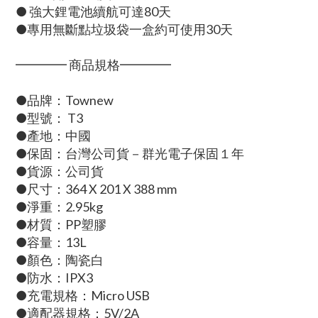
● 強大鋰電池續航可達80天
●專用無斷點垃圾袋一盒約可使用30天
━━━━ 商品規格━━━━
●品牌：Townew
●型號： T3
●產地：中國
●保固：台灣公司貨－群光電子保固１年
●貨源：公司貨
●尺寸：364 X 201 X 388 mm
●淨重：2.95kg
●材質：PP塑膠
●容量：13L
●顏色：陶瓷白
●防水：IPX3
●充電規格：Micro USB
●適配器規格：5V/2A