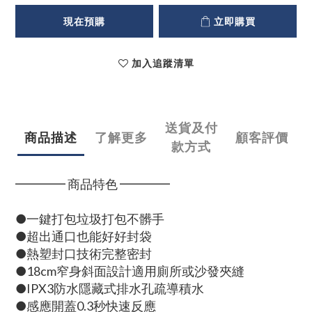
現在預購
立即購買
加入追蹤清單
送貨及付
商品描述
了解更多
顧客評價
款方式
━━━━ 商品特色 ━━━━
●一鍵打包垃圾打包不髒手
●超出通口也能好好封袋
●熱塑封口技術完整密封
●18cm窄身斜面設計適用廁所或沙發夾縫
●IPX3防水隱藏式排水孔疏導積水
●感應開蓋0.3秒快速反應