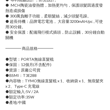
● MCH陶瓷油發熱體，加熱更均勻，保護頭髮因過度發
熱造成損傷
● 300萬負離子功能，柔順髮絲，減少頭髮毛躁。
● 超長待機：品牌電芯電池， 大容量3200mAH/pc , 可使
用30分鐘。
● 安全保護：配備飛行模式插頭，防止誤觸，30分鐘自動
關機
━━━━ 商品規格━━━━
●型號：PORTA無線直髮梳
●保固：12個月(不含配件)
●貨源：原廠公司貨
●BSMI：T3E288
●內容物：TYMO無線直髮梳 x 1、收納袋 x 1、無痕髮夾
x 2、Type-C 充電線
●額定輸入:5V / 2A
●額定功率:35W
●產地:中國