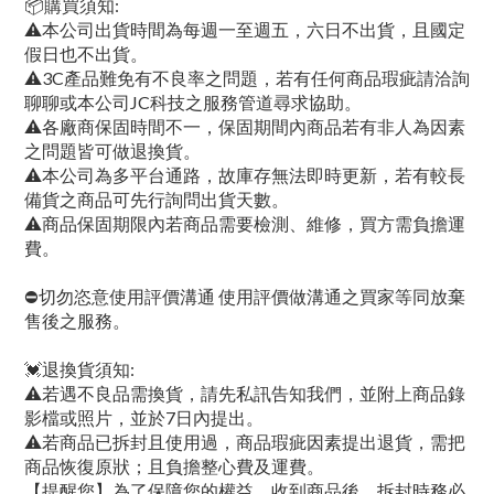
📦購買須知:
⚠本公司出貨時間為每週一至週五，六日不出貨，且國定
假日也不出貨。
⚠3C產品難免有不良率之問題，若有任何商品瑕疵請洽詢
聊聊或本公司JC科技之服務管道尋求協助。
⚠各廠商保固時間不一，保固期間內商品若有非人為因素
之問題皆可做退換貨。
⚠本公司為多平台通路，故庫存無法即時更新，若有較長
備貨之商品可先行詢問出貨天數。
⚠商品保固期限內若商品需要檢測、維修，買方需負擔運
費。
⛔切勿恣意使用評價溝通 使用評價做溝通之買家等同放棄
售後之服務。
💓退換貨須知:
⚠若遇不良品需換貨，請先私訊告知我們，並附上商品錄
影檔或照片，並於7日內提出。
⚠若商品已拆封且使用過，商品瑕疵因素提出退貨，需把
商品恢復原狀；且負擔整心費及運費。
【提醒您】為了保障您的權益，收到商品後，拆封時務必