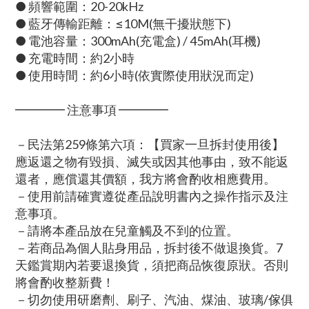
● 頻響範圍：20-20kHz
● 藍牙傳輸距離：≤10M(無干擾狀態下)
● 電池容量：300mAh(充電盒) / 45mAh(耳機)
● 充電時間：約2小時
● 使用時間：約6小時(依實際使用狀況而定)
━━━━ 注意事項 ━━━━
－民法第259條第六項：【買家一旦拆封使用後】
應返還之物有毀損、滅失或因其他事由，致不能返
還者，應償還其價額，我方將會酌收相應費用。
－使用前請確實遵從產品說明書內之操作指示及注
意事項。
－請將本產品放在兒童觸及不到的位置。
－若商品為個人貼身用品，拆封後不做退換貨。7
天鑑賞期內若要退換貨，須把商品恢復原狀。否則
將會酌收整新費！
－切勿使用研磨劑、刷子、汽油、煤油、玻璃/傢俱