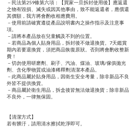
－民法第259條第六項：【買家一旦拆封使用後】應返還
之物有毀損、滅失或因其他事由，致不能返還者，應償還
其價額，我方將會酌收相應費用。
－使用前請確實遵從產品說明書內之操作指示及注意事
項。
－請將本產品放在兒童觸及不到的位置。
－若商品為個人貼身用品，拆封後不做退換貨。7天鑑賞
期內若要退換貨，須把商品恢復原狀。否則將會酌收整新
費！
－切勿使用研磨劑、刷子、汽油、煤油、玻璃/傢俱拋光
劑、含化學物質或油漆稀釋劑清潔本產品。
－此商品屬於貼身用品，因衛生安全考量，除非新品不良
外皆不提供換貨。
－商品屬於衛生用品，拆盒後皆無法做退換貨；除非新品
不良外，一律無保固。
【清潔方式】
若有髒汙，請用清水擦拭乾淨即可。