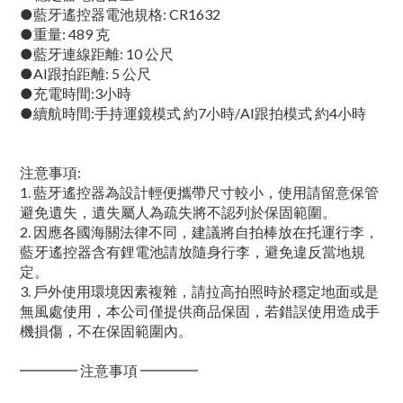
●藍牙遙控器電池規格: CR1632
●重量: 489 克
●藍牙連線距離: 10 公尺
●AI跟拍距離: 5 公尺
●充電時間:3小時
●續航時間:手持運鏡模式 約7小時/AI跟拍模式 約4小時
注意事項:
1. 藍牙遙控器為設計輕便攜帶尺寸較小，使用請留意保管
避免遺失，遺失屬人為疏失將不認列於保固範圍。
2. 因應各國海關法律不同，建議將自拍棒放在托運行李，
藍牙遙控器含有鋰電池請放隨身行李，避免違反當地規
定。
3. 戶外使用環境因素複雜，請拉高拍照時於穩定地面或是
無風處使用，本公司僅提供商品保固，若錯誤使用造成手
機損傷，不在保固範圍內。
━━━━ 注意事項 ━━━━