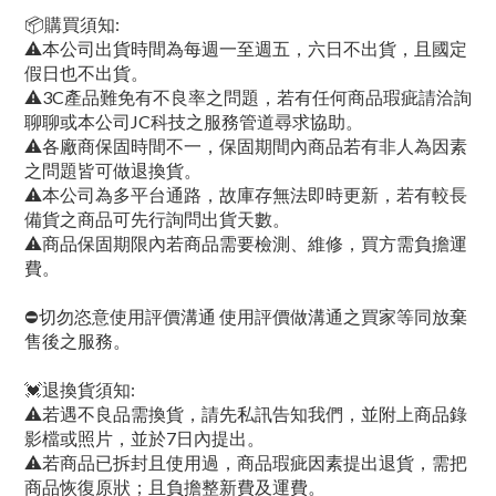
📦購買須知:
⚠本公司出貨時間為每週一至週五，六日不出貨，且國定
假日也不出貨。
⚠3C產品難免有不良率之問題，若有任何商品瑕疵請洽詢
聊聊或本公司JC科技之服務管道尋求協助。
⚠各廠商保固時間不一，保固期間內商品若有非人為因素
之問題皆可做退換貨。
⚠本公司為多平台通路，故庫存無法即時更新，若有較長
備貨之商品可先行詢問出貨天數。
⚠商品保固期限內若商品需要檢測、維修，買方需負擔運
費。
⛔切勿恣意使用評價溝通 使用評價做溝通之買家等同放棄
售後之服務。
💓退換貨須知:
⚠若遇不良品需換貨，請先私訊告知我們，並附上商品錄
影檔或照片，並於7日內提出。
⚠若商品已拆封且使用過，商品瑕疵因素提出退貨，需把
商品恢復原狀；且負擔整新費及運費。