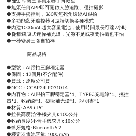
● 全新型態三腳穩定器手抖救星
●無須任何APP即可開啟人臉追蹤、穩拍攝影
●支持手勢控制，360度無死角環繞AI跟拍
●多功能藍牙遙控器可遠端切換各種模式
●內建1000mAh超大容量電池，使用時間最長可達7小時
● 附贈磁吸式迷你補光燈，光源不足或夜間拍攝也不怕
●一秒變身三腳自拍棒
━━━━ 商品規格━━━━
●型號：AI跟拍三腳穩定器
●保固：12個月(不含配件)
●貨源：原廠公司貨
●NCC：CCAP24LP0310T4
●內容物：AI跟拍三腳穩定器*1、TYPEC充電線*1、搖控
器*1、收納袋*1、磁吸補光燈*1、說明書*1
●材質: ABS + PC
●拉長高度(含手機夾具): 100公分
●收納長度(不含手機夾具): 18公分
●藍牙規格: Bluetooth 5.2
●穩定器電池容量: 1000 mAh