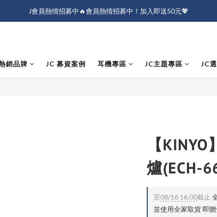
J會員熱情招募中🔥會員熱情招募中！加入即送50元💖
J會員熱情招募中🔥會員熱情招募中！加入即送50元💖
全店消費滿$1000免運！
J會員熱情招募中🔥會員熱情招募中！加入即送50元💖
熱銷品牌
JC 募資案例
耳機專區
JC主題專區
JC
【KINY
爐(ECH-6
至
08/16 16:00
截止
全
並使用全家取貨 即