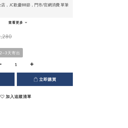
店，JC歡慶88節，門市/官網消費 單筆
查看更多
,280
2~3天寄出
立即購買
加入追蹤清單