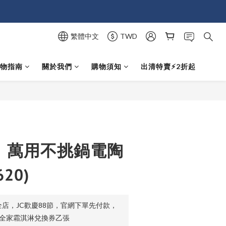
繁體中文
TWD
選物指南
關於我們
購物須知
出清特賣⚡️2折起
立即購買
O】萬用不挑鍋電陶
620)
店，JC歡慶88節，官網下單先付款，
贈全家霜淇淋兌換券乙張