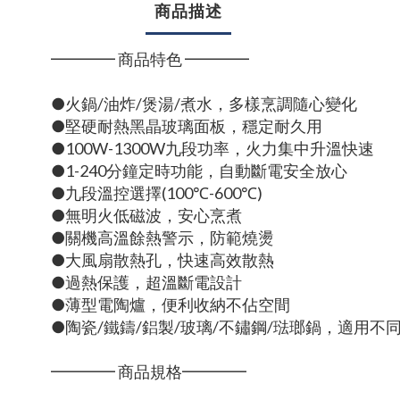
商品描述
━━━━ 商品特色 ━━━━
●火鍋/油炸/煲湯/煮水，多樣烹調隨心變化
●堅硬耐熱黑晶玻璃面板，穩定耐久用
●100W-1300W九段功率，火力集中升溫快速
●1-240分鐘定時功能，自動斷電安全放心
●九段溫控選擇(100℃-600℃)
●無明火低磁波，安心烹煮
●關機高溫餘熱警示，防範燒燙
●大風扇散熱孔，快速高效散熱
●過熱保護，超溫斷電設計
●薄型電陶爐，便利收納不佔空間
●陶瓷/鐵鑄/鋁製/玻璃/不鏽鋼/琺瑯鍋，適用不
━━━━ 商品規格━━━━