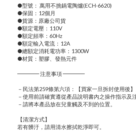
●型號： 萬用不挑鍋電陶爐(ECH-6620)
●保固：12個月
●貨源：原廠公司貨
●額定電壓：110V
●額定頻率：60Hz
●額定輸入電流：12A
●總額定消耗電功率：1300W
●材質：塑膠、發熱元件
━━━━ 注意事項 ━━━━
－民法第259條第六項：【買家一旦拆封使用後
－使用前請確實遵從產品說明書內之操作指示及
－請將本產品放在兒童觸及不到的位置。
【清潔方式】
若有髒汙，請用清水擦拭乾淨即可。