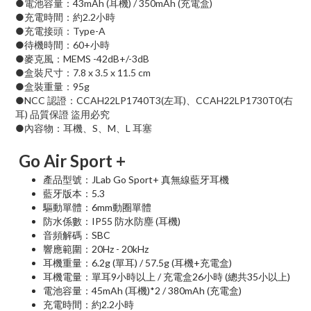
●電池容量：43mAh (耳機) / 350mAh (充電盒)
●充電時間：約2.2小時
●充電接頭：Type-A
●待機時間：60+小時
●麥克風：MEMS -42dB+/-3dB
●盒裝尺寸：7.8 x 3.5 x 11.5 cm
●盒裝重量：95g
●NCC 認證：CCAH22LP1740T3(左耳)、CCAH22LP1730T0(右
耳) 品質保證 盜用必究
●內容物：耳機、S、M、L 耳塞
Go Air Sport +
產品型號：JLab Go Sport+ 真無線藍牙耳機
藍牙版本：5.3
驅動單體：6mm動圈單體
防水係數：IP55 防水防塵 (耳機)
音頻解碼：SBC
響應範圍：20Hz - 20kHz
耳機重量：6.2g (單耳) / 57.5g (耳機+充電盒)
耳機電量：單耳9小時以上 / 充電盒26小時 (總共35小以上)
電池容量：45mAh (耳機)*2 / 380mAh (充電盒)
充電時間：約2.2小時