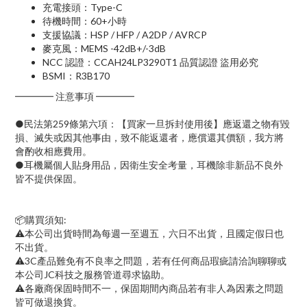
充電接頭：Type-C
待機時間：60+小時
支援協議：HSP / HFP / A2DP / AVRCP
麥克風：MEMS -42dB+/-3dB
NCC 認證：CCAH24LP3290T1 品質認證 盜用必究
BSMI：R3B170
━━━━ 注意事項 ━━━━
●民法第259條第六項：【買家一旦拆封使用後】應返還之物有毀
損、滅失或因其他事由，致不能返還者，應償還其價額，我方將
會酌收相應費用。
●耳機屬個人貼身用品，因衛生安全考量，耳機除非新品不良外
皆不提供保固。
📦購買須知:
⚠本公司出貨時間為每週一至週五，六日不出貨，且國定假日也
不出貨。
⚠3C產品難免有不良率之問題，若有任何商品瑕疵請洽詢聊聊或
本公司JC科技之服務管道尋求協助。
⚠各廠商保固時間不一，保固期間內商品若有非人為因素之問題
皆可做退換貨。