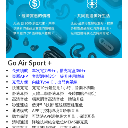
Go Air Sport +
長效續航｜單次電力9H+，搭充電盒35H+
專屬APP｜客製調整設定，提升使用體驗
充電方便｜內建Type-C，出門免帶線
快速充電｜充電10分鐘使用1小時，音樂不間斷
舒適耳掛｜人體工學舒適耳掛，長時間貼合穩定
高清音效｜獨家調音高清音效，體驗升級
秒速連線｜藍牙5.3技術 連線穩定延遲低
通透模式｜APP可控制環境音聆聽音量
聽力保護｜可透過APP調整最大音量，保護耳朵
清晰通話｜降噪技術結合數位MEMS麥克風
支援單耳｜雙耳連線模式，可單耳使用