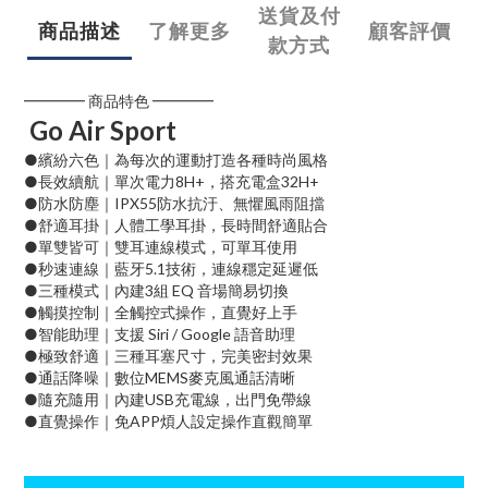
送貨及付
商品描述
了解更多
顧客評價
款方式
━━━━ 商品特色 ━━━━
Go Air Sport
●繽紛六色｜為每次的運動打造各種時尚風格
●長效續航｜單次電力8H+，搭充電盒32H+
●防水防塵｜IPX55防水抗汙、無懼風雨阻擋
●舒適耳掛｜人體工學耳掛，長時間舒適貼合
●單雙皆可｜雙耳連線模式，可單耳使用
●秒速連線｜藍牙5.1技術，連線穩定延遲低
●三種模式｜內建3組 EQ 音場簡易切換
●觸摸控制｜全觸控式操作，直覺好上手
●智能助理｜支援 Siri / Google 語音助理
●極致舒適｜三種耳塞尺寸，完美密封效果
●通話降噪｜數位MEMS麥克風通話清晰
●隨充隨用｜內建USB充電線，出門免帶線
●直覺操作｜免APP煩人設定操作直觀簡單