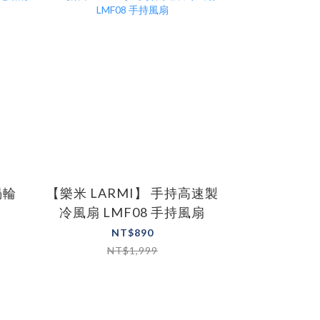
渦輪
【樂米 LARMI】 手持高速製
【JC TECH.】SMART-X
盒
冷風扇 LMF08 手持風扇
PRO 全方
NT$890
NT$249 
NT$1,999
NT