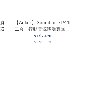
好肩
【Anker】 Soundcore P41i
【MARSHA
摩器
二合一行動電源降噪真無線
USB-C 
藍牙耳機
NT$2,490
NT$1
NT$3,890
NT$2