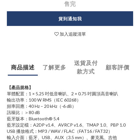
售完
貨到通知我
加入追蹤清單
送貨及付
商品描述
了解更多
顧客評價
款方式
【產品規格】
單體配置：1 × 5.25 吋低音喇叭、2 × 0.75 吋圓頂高音喇叭
輸出功率：100 W RMS（IEC 60268）
頻率回應：40 Hz – 20 kHz（-6 dB）
訊噪比：＞80 dB
藍牙版本：Bluetooth® 5.4
藍牙設定檔：A2DP v1.4、AVRCP v1.6、TMAP 1.0、PBP 1.0
USB 播放格式：MP3 / WAV / FLAC（FAT16 / FAT32）
輸入介面：藍牙、USB、AUX（3.5 mm）、麥克風、吉他