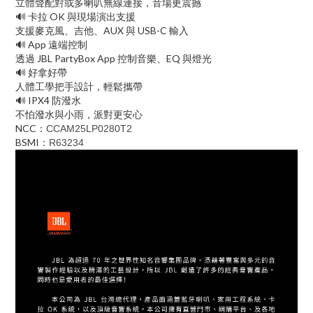
立體聲配對或多喇叭無線連接，音場更震撼
🔊 卡拉 OK 與現場演出支援
支援麥克風、吉他、AUX 與 USB-C 輸入
🔊 App 遠端控制
透過 JBL PartyBox App 控制音樂、EQ 與燈光
🔊 好拿好帶
人體工學把手設計，輕鬆攜帶
🔊 IPX4 防潑水
不怕潑水與小雨，派對更安心
NCC：
CCAM25LP0280T2
BSMI：
R63234