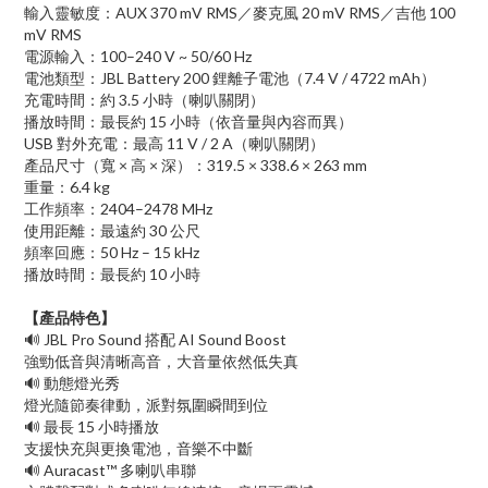
輸入靈敏度：AUX 370 mV RMS／麥克風 20 mV RMS／吉他 100
mV RMS
電源輸入：100–240 V ~ 50/60 Hz
電池類型：JBL Battery 200 鋰離子電池（7.4 V / 4722 mAh）
充電時間：約 3.5 小時（喇叭關閉）
播放時間：最長約 15 小時（依音量與內容而異）
USB 對外充電：最高 11 V / 2 A（喇叭關閉）
產品尺寸（寬 × 高 × 深）：319.5 × 338.6 × 263 mm
重量：6.4 kg
工作頻率：2404–2478 MHz
使用距離：最遠約 30 公尺
頻率回應：50 Hz – 15 kHz
播放時間：最長約 10 小時
【產品特色】
🔊 JBL Pro Sound 搭配 AI Sound Boost
強勁低音與清晰高音，大音量依然低失真
🔊 動態燈光秀
燈光隨節奏律動，派對氛圍瞬間到位
🔊 最長 15 小時播放
支援快充與更換電池，音樂不中斷
🔊 Auracast™ 多喇叭串聯