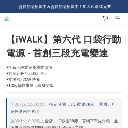
J會員熱情招募中🔥會員熱情招募中！加入即送50元💖
J會員熱情招募中🔥會員熱情招募中！加入即送50元💖
全店消費滿$1000免運！
J會員熱情招募中🔥會員熱情招募中！加入即送50元💖
【iWALK】第六代 口袋行動
電源 - 首創三段充電變速
◾全新三段式充電模式切換
◾容量升級至5500mAh
◾支援PD 20W 快充
◾100g超輕重量，隨身便攜
至
08/16 16:00
截止
指定分類，JC 歡慶88節，耳機、行
充任選兩件92折
至
08/16 16:00
截止
全店，JC歡慶88節，官網下單先付款，並
使用全家取貨 即贈全家霜淇淋兌換券乙張