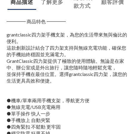
商品描述
了解更多
顧客評價
款方式
━━━━ 商品特色 ━━━━
grantclassic四力架手機支架，為您的生活帶來無與倫比的
便利。
這款創新設計結合了四力架支持與無線充電功能，確保您
的手機始終穩固並充滿電力。
GrantClassic四力架提供了極致的使用體驗。無論是在家
中、辦公室或是外出旅行，讓您隨時隨地輕鬆充電，
並保持手機在最佳位置。選擇grantclassic四力架，讓您的
生活更具高效和便捷。
●機車/單車兩用手機支架，導航更方便
●無線充電/USB充電兩用
●單手操作 快人一步
●手機放上 自動夾緊
●四角緊扣 不鬆動 更牢固
●穩定防震 狂甩不掉