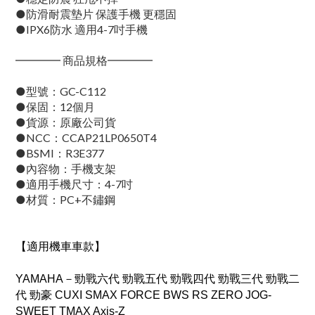
●防滑耐震墊片 保護手機 更穩固
●IPX6防水 適用4-7吋手機
━━━━ 商品規格━━━━
●型號：GC-C112
●保固：12個月
●貨源：原廠公司貨
●NCC：CCAP21LP0650T4
●BSMI：R3E377
●內容物：手機支架
●適用手機尺寸：4-7吋
●材質：PC+不鏽鋼
【適用機車車款
】
YAMAHA－勁戰六代 勁戰五代 勁戰四代 勁戰三代 勁戰二
代 勁豪 CUXI SMAX FORCE BWS RS ZERO JOG-
SWEET TMAX Axis-Z