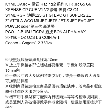
KYMCOVJR－ 雷霆 Racing全系列 KTR JR G5 G6
XSENSE GP CUE V1 V2 豪邁 奔騰 G3 G4
SYMDRG－ 迪爵125 GT GTEVO GT SUPER2 Z1
Z1ATTILA WOO MII JET JETS JET-S JET EVO JET
POWER odier 第三代 新迪爵
PGO－J-BUBU TIGRA 彪虎 BON ALPHA-MAX
宏佳騰－OZ OZS ES COIN Ai-1
Gogoro－Gogoro1 2 3 Viva
※ 後照鏡底座螺絲孔徑為10mm
※ 放上手機後各部位螺絲都要鎖緊，手機加殼厚度限
16mm內
※ 手機尺寸過大及比例特殊(21:9)，或是手機殼過大過厚
可加裝防摔網
※ 收到商品後請檢查商品是否有瑕疵缺件，若商品有瑕疵
缺件請聯絡客服更換良品。
※ 機車用手機架有可能因為日曬雨淋等等各種環境因素，
或是遭到人為破壞導致零件老化毀損，建議使用完後拆下
保存。