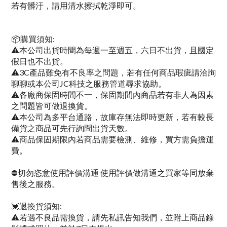
若有髒汙，請用清水擦拭乾淨即可。
📦購買須知:
⚠本公司出貨時間為每週一至週五，六日不出貨，且國定
假日也不出貨。
⚠3C產品難免有不良率之問題，若有任何商品瑕疵請洽詢
聊聊或本公司JC科技之服務管道尋求協助。
⚠各廠商保固時間不一，保固期間內商品若有非人為因素
之問題皆可做退換貨。
⚠本公司為多平台通路，故庫存無法即時更新，若有較長
備貨之商品可先行詢問出貨天數。
⚠商品保固期限內若商品需要檢測、維修，買方需負擔運
費。
⛔切勿恣意使用評價溝通 使用評價做溝通之買家等同放棄
售後之服務。
💓退換貨須知:
⚠若遇不良品需換貨，請先私訊告知我們，並附上商品錄